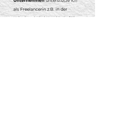
Unternehmen
unterstütze ich
als Freelancerin z.B. in der
Urlaubszeit, bei Krankheitsfällen
oder als Elternzeitvertretung
mit großer Liebe zum
hauseigenen Design. Ich tauche
tief in CIs ein, halte Raster ein
(oder breche sie bewusst) und
frage lieber einmal mehr nach.
Organisiert, effizient und bei
Bedarf auch persönlich vor Ort.
Designerinnen & Designer
unterstütze ich bei
Reinzeichnungen, Adaptionen
und der Druckdatenerstellung –